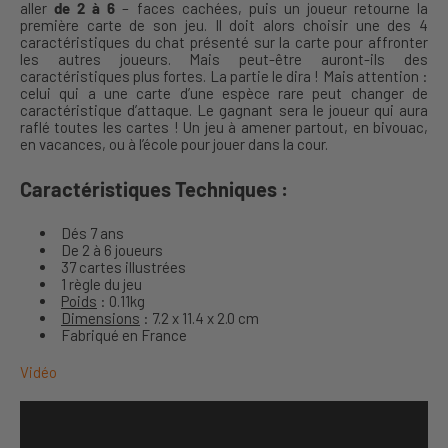
aller
de 2 à 6
– faces cachées, puis un joueur retourne la
première carte de son jeu. Il doit alors choisir une des 4
caractéristiques du chat présenté sur la carte pour affronter
les autres joueurs. Mais peut-être auront-ils des
caractéristiques plus fortes. La partie le dira ! Mais attention :
celui qui a une carte d’une espèce rare peut changer de
caractéristique d’attaque. Le gagnant sera le joueur qui aura
raflé toutes les cartes ! Un jeu à amener partout, en bivouac,
en vacances, ou à l’école pour jouer dans la cour.
Caractéristiques Techniques :
Dés 7 ans
De 2 à 6 joueurs
37 cartes illustrées
1 règle du jeu
Poids
: 0.11kg
Dimensions
: 7.2 x 11.4 x 2.0 cm
Fabriqué en France
Vidéo