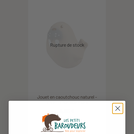
Jouet en caoutchouc naturel -
Tikiri - Lion des mers
5,95 €