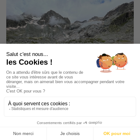
Séjour nature en famille dans le Pays des Ecrins
Ensuite, on poursuit l’
ascension sur le glacier Blanc, pour
atteindre le Refuge des Ecrins situé à 3100m
. C’est l’occasion
de
s’initier aux techniques d’encordement et d’approcher des
crevasses impressionnantes
profondes de plusieurs dizaines
de mètres !