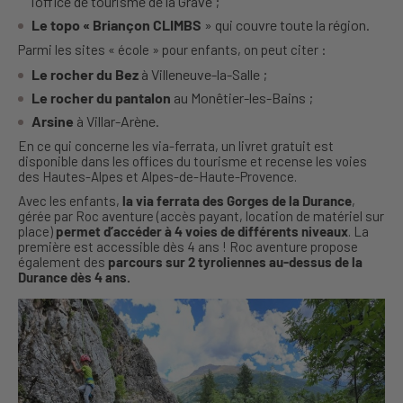
l’office de tourisme de la Grave ;
Le topo « Briançon CLIMBS
» qui couvre toute la région.
Parmi les sites « école » pour enfants, on peut citer :
Le rocher du Bez
à Villeneuve-la-Salle ;
Le rocher du pantalon
au Monêtier-les-Bains ;
Arsine
à Villar-Arène.
En ce qui concerne les via-ferrata, un livret gratuit est
disponible dans les offices du tourisme et recense les voies
des Hautes-Alpes et Alpes-de-Haute-Provence.
Avec les enfants,
la via ferrata des Gorges de la Durance
,
gérée par Roc aventure (accès payant, location de matériel sur
place)
permet d’accéder à 4 voies de différents niveaux
. La
première est accessible dès 4 ans ! Roc aventure propose
également des
parcours sur 2 tyroliennes au-dessus de la
Durance dès 4 ans.