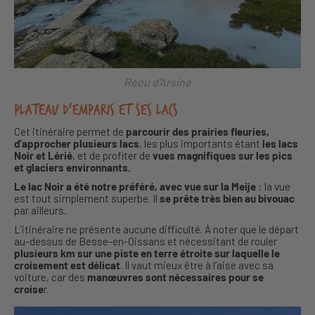
Réou d’Arsine
Plateau d’Emparis et ses lacs
Cet itinéraire permet de
parcourir des prairies fleuries,
d’approcher plusieurs lacs
, les plus importants étant
les lacs
Noir et Lérié
, et de profiter de
vues magnifiques sur les pics
et glaciers environnants.
Le lac Noir a été notre préféré, avec vue sur la Meije
: la vue
est tout simplement superbe. Il
se prête très bien au bivouac
par ailleurs.
L’itinéraire ne présente aucune difficulté. À noter que le départ
au-dessus de Besse-en-Oissans et nécessitant de rouler
plusieurs km sur une piste en terre étroite sur laquelle le
croisement est délicat
. Il vaut mieux être à l’aise avec sa
voiture, car des
manœuvres sont nécessaires pour se
croise
r.