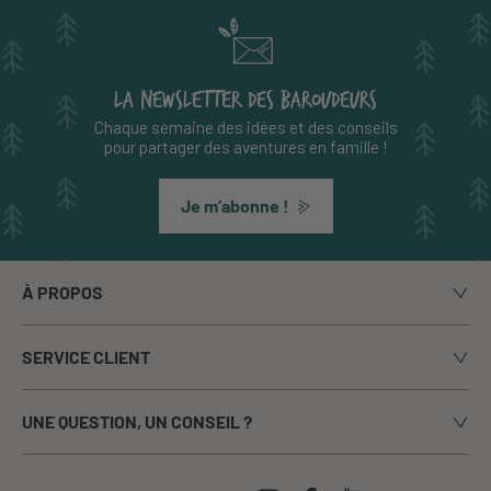
LA NEWSLETTER DES BAROUDEURS
Chaque semaine des idées et des conseils
pour partager des aventures en famille !
Je m’abonne !
À PROPOS
Notre histoire
SERVICE CLIENT
Le blog
Livraison
Nos marques
UNE QUESTION, UN CONSEIL ?
Paiement sécurisé
La presse en parle
Appelez-nous du lundi au vendredi de 9h00 à 17h00
Echanges / Retours
Notre boutique à Annecy