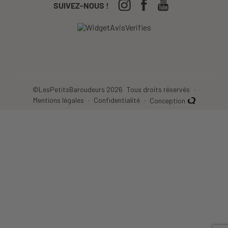
CGV
04-50-63-93-44
SUIVEZ-NOUS !
Nos Festivals
Crèches, écoles...
©LesPetitsBaroudeurs 2026
Tous droits réservés
Mentions légales
Confidentialité
Conception