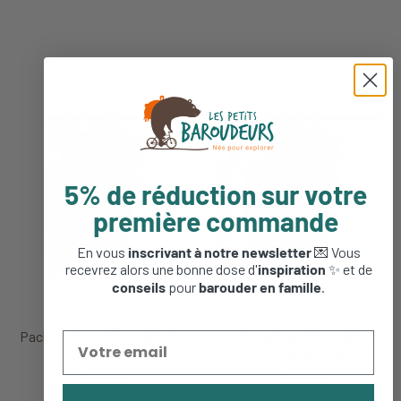
5% de réduction sur votre
première commande
En vous
inscrivant à notre newsletter
💌 Vous
recevrez alors une bonne dose d'
inspiration
✨ et de
conseils
pour
barouder en famille
.
Pack-up Cup BIO - Light My
Pack-up Cup BIO - Light My
Fire - Dusty Pink
Fire - Sandy Green
7,96 €
7,96 €