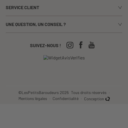
SERVICE CLIENT
Le blog
Livraison
Nos marques
UNE QUESTION, UN CONSEIL ?
Paiement sécurisé
La presse en parle
Appelez-nous du lundi au vendredi de 9h00 à 17h00
Echanges / Retours
Notre boutique à Annecy
CGV
04-50-63-93-44
SUIVEZ-NOUS !
Nos Festivals
Crèches, écoles...
©LesPetitsBaroudeurs 2026
Tous droits réservés
Mentions légales
Confidentialité
Conception