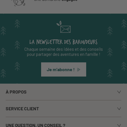
LA NEWSLETTER DES BAROUDEURS
Chaque semaine des idées et des conseils
pour partager des aventures en famille !
Je m’abonne !
À PROPOS
Notre histoire
SERVICE CLIENT
Le blog
Livraison
Nos marques
UNE QUESTION, UN CONSEIL ?
Paiement sécurisé