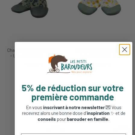
Chaussons souples enfant
Chaussons souples enfant
- Les Pas Petits - Les...
- Les Pas Petits - Les...
45,00 €
45,00 €
5% de réduction sur votre
première commande
En vous
inscrivant à notre newsletter
💌 Vous
recevrez alors une bonne dose d'
inspiration
✨ et de
conseils
pour
barouder en famille
.