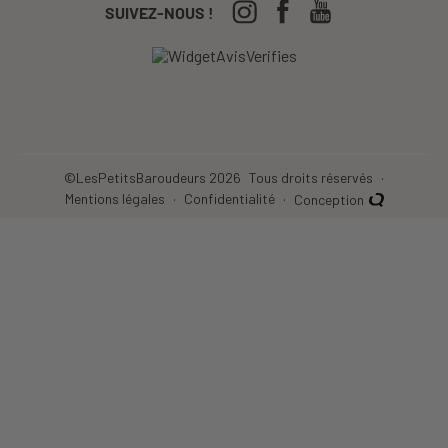
CGV
04-50-63-93-44
SUIVEZ-NOUS !
Nos Festivals
Crèches, écoles...
©LesPetitsBaroudeurs 2026
Tous droits réservés
Mentions légales
Confidentialité
Conception