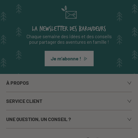
LA NEWSLETTER DES BAROUDEURS
Chaque semaine des idées et des conseils
pour partager des aventures en famille !
Je m’abonne !
À PROPOS
Notre histoire
SERVICE CLIENT
Le blog
Livraison
Nos marques
UNE QUESTION, UN CONSEIL ?
Paiement sécurisé
La presse en parle
Appelez-nous du lundi au vendredi de 9h00 à 17h00
Echanges / Retours
Notre boutique à Annecy