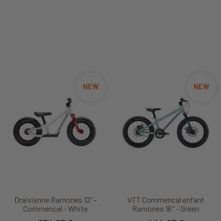
NEW
NEW
Draisienne Ramones 12" -
VTT Commencal enfant
Commencal - White
Ramones 16'' - Green