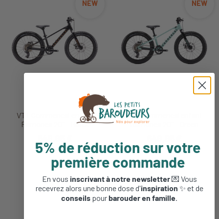
NEW
NEW
VTT Commencal enfant
VTT Commencal enfant
Ramones 20'' - Black
Ramones 20'' - Green
649,95 €
649,95 €
5% de réduction sur votre
première commande
En vous
inscrivant à notre newsletter
💌 Vous
recevrez alors une bonne dose d'
inspiration
✨ et de
conseils
pour
barouder en famille
.