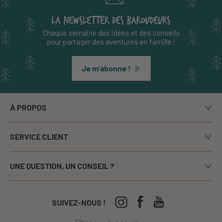
LA NEWSLETTER DES BAROUDEURS
Chaque semaine des idées et des conseils
pour partager des aventures en famille !
Je m’abonne !
À PROPOS
Notre histoire
SERVICE CLIENT
Le blog
Livraison
Nos marques
UNE QUESTION, UN CONSEIL ?
Paiement sécurisé
La presse en parle
Appelez-nous du lundi au vendredi de 9h00 à 17h00
Echanges / Retours
Notre boutique à Annecy
CGV
04-50-63-93-44
SUIVEZ-NOUS !
Nos Festivals
Crèches, écoles...