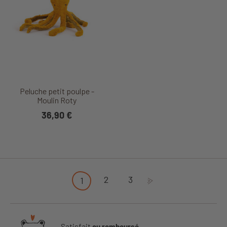
Peluche petit poulpe -
Moulin Roty
36,90 €
2
3
1
Satisfait
ou remboursé