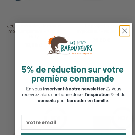
Jeu de mémoire, Je monte
Le projecteur de
mon campement - Moulin
l’explorateur - Moulin Roty
Roty
29,90 €
19,90 €
5% de réduction sur votre
première commande
En vous
inscrivant à notre newsletter
💌 Vous
recevrez alors une bonne dose d'
inspiration
✨ et de
conseils
pour
barouder en famille
.
NEW
NEW