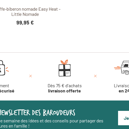
Découvrir ce produit
ffe-biberon nomade Easy Heat -
Little Nomade
99,95 €
ment
Dès 75 € d'achats
Livrais
écurisé
livraison offerte
en 2
NEWSLETTER DES BAROUDEURS
Je
e semaine des idées et des conseils pour partager des
res en famille !